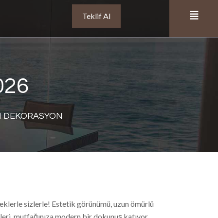
Teklif Al
026
ÖZKAN DEKORASYON
eklerle sizlerle! Estetik görünümü, uzun ömürlü
lleri, mutfağınıza modern bir dokunuş katıyor.