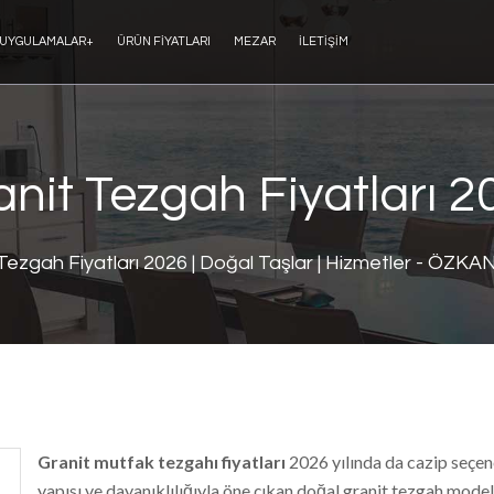
UYGULAMALAR
+
ÜRÜN FIYATLARI
MEZAR
İLETIŞIM
anit Tezgah Fiyatları 2
 Tezgah Fiyatları 2026 | Doğal Taşlar | Hizmetler - 
Granit mutfak tezgahı fiyatları
2026 yılında da cazip seçen
yapısı ve dayanıklılığıyla öne çıkan doğal granit tezgah mode