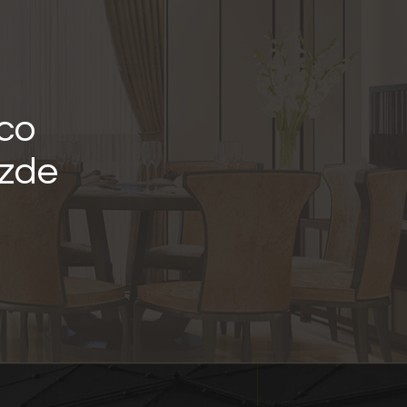
nco
izde